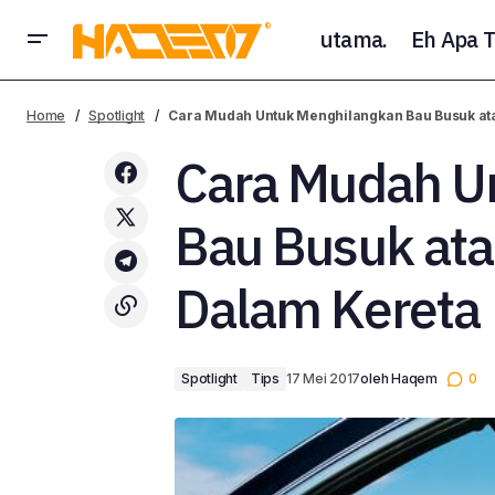
utama.
Eh Apa T
Promosi Beli Domain Malaysia .MY
Ca
Spotlight
Tips
Home
Spotlight
Cara Mudah Untuk Menghilangkan Bau Busuk ata
Murah di ichoose.my
Cara Mudah U
Bau Busuk ata
Dalam Kereta
Spotlight
Tips
17 Mei 2017
oleh
Haqem
0