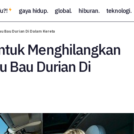
u?!
gaya hidup.
global.
hiburan.
teknologi.
ra Mudah Untuk Menghilangkan Bau Busuk atau Bau Durian
u Bau Durian Di Dalam Kereta
ntuk Menghilangkan
u Bau Durian Di