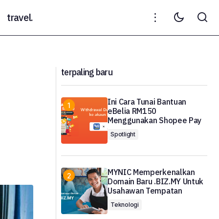
travel.
Bagaimana Membuat "wp-login.php"
 Di Dalam Kereta
Tidak Boleh Diakses oleh Pengguna
Melainkan Admin
terpaling baru
Ini Cara Tunai Bantuan
eBelia RM150
Menggunakan Shopee Pay
Spotlight
MYNIC Memperkenalkan
Domain Baru .BIZ.MY Untuk
Usahawan Tempatan
Teknologi