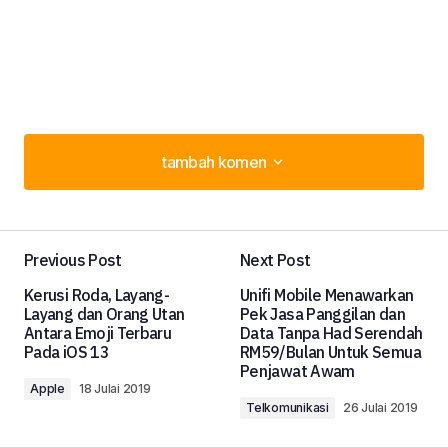
tambah komen
tambah komen
Previous Post
Next Post
Alamat e-mel anda tidak akan disiarkan.
Kerusi Roda, Layang-
Unifi Mobile Menawarkan
Medan diperlukan ditanda dengan
*
Layang dan Orang Utan
Pek Jasa Panggilan dan
Antara Emoji Terbaru
Data Tanpa Had Serendah
Pada iOS 13
RM59/Bulan Untuk Semua
komen
*
Penjawat Awam
Apple
18 Julai 2019
Telkomunikasi
26 Julai 2019