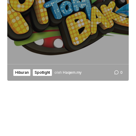
Hiburan
Spotlight
oleh
Haqem.my
0