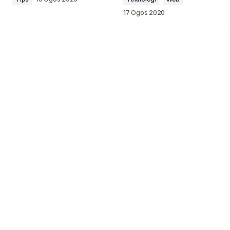
17 Ogos 2020
Your Name
*
Your E-mail
*
Notify me of new posts by email.
hantar komen