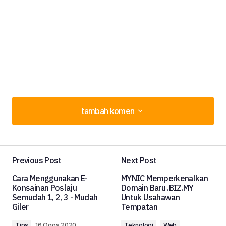
tambah komen
tambah komen
Previous Post
Next Post
Alamat e-mel anda tidak akan disiarkan.
Cara Menggunakan E-
MYNIC Memperkenalkan
Medan diperlukan ditanda dengan
*
Konsainan Poslaju
Domain Baru .BIZ.MY
Semudah 1, 2, 3 - Mudah
Untuk Usahawan
Giler
Tempatan
komen
*
Tips
16 Ogos 2020
Teknologi
Web