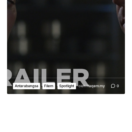
Antarabangsa
Filem
Spotlight
oleh
Haqem.my
0