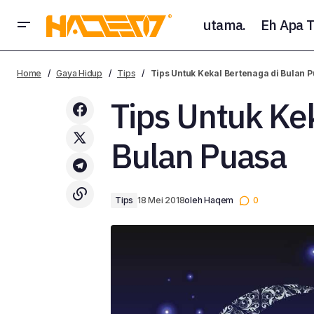
utama.
Eh Apa T
Tun Mahathir Menjadi Perdana Menteri
Malaysia Buat Kali Ke-2, Ini 15 Fakta
Home
Gaya Hidup
Tips
Tips Untuk Kekal Bertenaga di Bulan 
Yang Perlu Anda Ambil Tahu
Tips Untuk Ke
Bulan Puasa
Tips
18 Mei 2018
oleh
Haqem
0