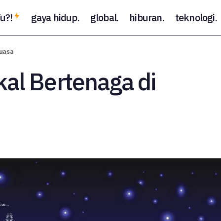
u?!
gaya hidup.
global.
hiburan.
teknologi.
Tips Untuk Kekal Bertenaga di Bulan Puasa
Tips
Puasa
kal Bertenaga di