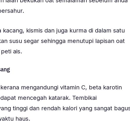
an ialah bekukan oat semalaman sebelum anda
ersahur.
kacang, kismis dan juga kurma di dalam satu
an susu segar sehingga menutupi lapisan oat
eti ais.
sang
kerana mengandungi vitamin C, beta karotin
n dapat mencegah katarak. Tembikai
ang tinggi dan rendah kalori yang sangat bagu
waktu haus.