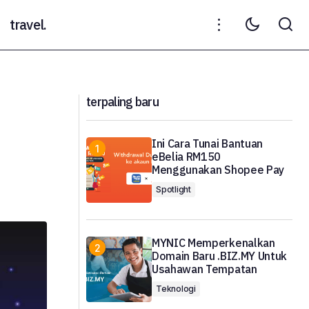
travel.
Meghan Markle Dilarang Melakukan 8
Perkara Setelah Menjadi Isteri Kepada
Prince Harry
terpaling baru
Ini Cara Tunai Bantuan
eBelia RM150
Menggunakan Shopee Pay
Spotlight
MYNIC Memperkenalkan
Domain Baru .BIZ.MY Untuk
Usahawan Tempatan
Teknologi