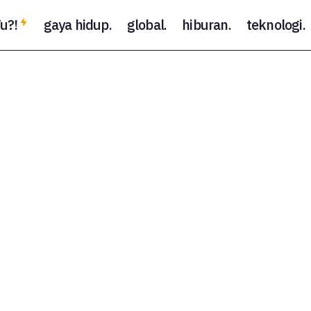
u?!
gaya hidup.
global.
hiburan.
teknologi.