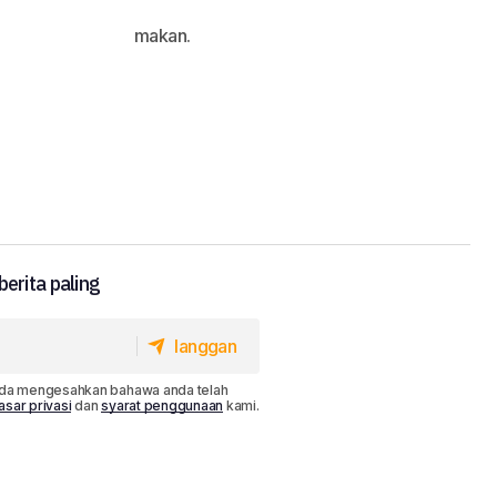
makan.
erita paling
langgan
langgan
da mengesahkan bahawa anda telah
asar privasi
dan
syarat penggunaan
kami.