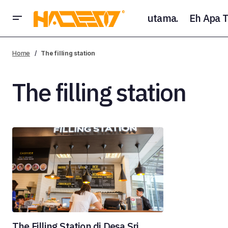
utama.
Eh Apa T
Home
The filling station
The filling station
The Filling Station di Desa Sri