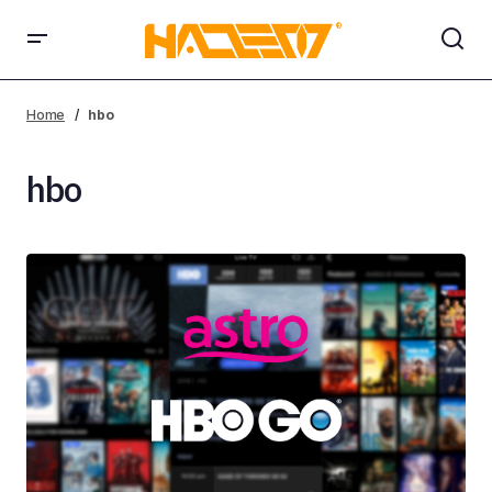
Home
hbo
hbo