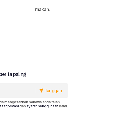
makan.
erita paling
langgan
langgan
da mengesahkan bahawa anda telah
asar privasi
dan
syarat penggunaan
kami.