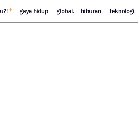
u?!
gaya hidup.
global.
hiburan.
teknologi.