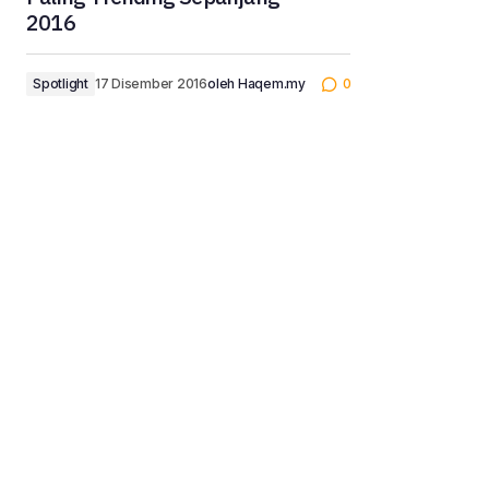
2016
Spotlight
17 Disember 2016
oleh
Haqem.my
0