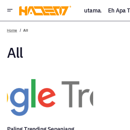
utama.
Eh Apa T
Home
All
All
Paling Trending Sepanjang